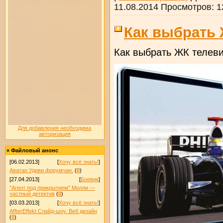
11.08.2014
Просмотров:
1
Как выбрать 
Как выбрать ЖК телев
Для добавления необходима
авторизация
»
Файловый анонс
[06.02.2013]
[
Хочу всё знать!
]
Аватар Удиви форумчан.
(
0
)
[27.04.2013]
[
Боевик
]
"Агент под прикрытием" Молли —
частный детектив
(
0
)
[03.03.2013]
[
Хочу всё знать!
]
AffterEffekt Слайд-шоу. Веб дизайн
(
0
)