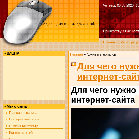
Четверг, 06.08.2026, 1
Здесь приложения для android
Приветствую Вас
Гос
Главная
|
|
Регистраци
»
ВАШ IP
Главная
»
Архив материалов
Для чего нуж
интернет-сай
Для чего нужно
интернет-сайта
»
Меню сайта
Главная страница
Информация о сайте
Онлайн Кинотеатр
Каталог статей