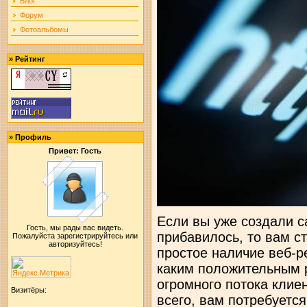
Блог
Форум
Фотоальбомы
»
Рейтинг
»
Профиль
Привет: Гость
Если вы уже создали са
Гость, мы рады вас видеть.
прибавилось, то вам ст
Пожалуйста зарегистрируйтесь или
авторизуйтесь!
простое наличие веб-ре
каким положительным р
огромного потока клие
Визитёры:
всего, вам потребуетс