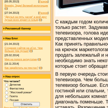
[05.05.2013]
[
Разное
]
Вперёд, Эдди! Великий велогонщик
(
0
)
[27.04.2013]
[
Разное
]
"Друзья на пять часов" а мой друг
лучше всех играет в гольф
(
0
)
С каждым годом колич
только растет. Задума
»
Рекламный баннер
телевизора, голова иде
представленных моделе
»
Наш Блог
Как принять правильно
[21.04.2013]
Создание сайтов на uCoz. Чем
на крючок маркетолога
больше тем лучше!
(
0
)
продать залежалый и 
[25.02.2014]
необходимо знать неко
Мир на пороге антиутопии
(
0
)
[16.11.2014]
которые стоит обращат
Как заработать на текстах?
(
0
)
В первую очередь стои
»
Наш опрос
телевизора. Чем больш
Что читаем?
телевизор больше. Есл
Детектив
Фантастика
гостиной или спальни, 
"Жестокий роман"
для небольших комнат 
Газета
Поэзия
диагональ поменьше. Т
уставать. Разрешение 
Результаты
|
Архив опросов