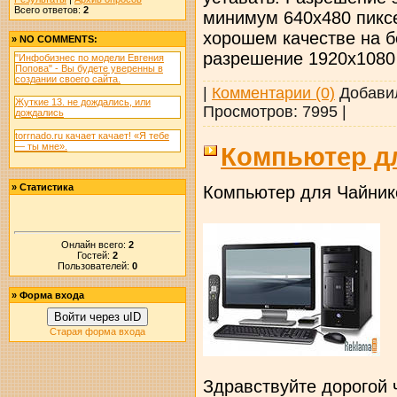
Всего ответов:
2
минимум 640х480 пикс
хорошем качестве на 
»
NO COMMENTS:
разрешение 1920х1080
"Инфобизнес по модели Евгения
Попова" - Вы будете уверенны в
создании своего сайта.
|
Комментарии (0)
Добави
Жуткие 13. не дождались, или
Просмотров:
7995
|
дождались
torrnado.ru качает качает! «Я тебе
— ты мне».
Компьютер д
»
Статистика
Компьютер для Чайник
Онлайн всего:
2
Гостей:
2
Пользователей:
0
»
Форма входа
Войти через uID
Старая форма входа
Здравствуйте дорогой 