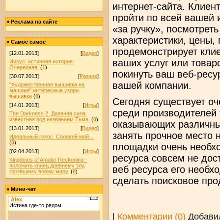
интернет-сайта. Клиент
пройти по всей вашей 
»
Реклама на сайте
«за ручку», посмотреть
характеристики, цены,
»
Самое самое
продемонстрирует кли
[12.01.2013]
[
Видео
]
ваших услуг или товаро
Иисус: истинная история.
Очередная.
(
1
)
покинуть ваш веб-ресу
[30.07.2013]
[
Разное
]
вашей компании.
"Художественная вышивка на
машине" интересные узоры
вышивки
(
0
)
Сегодня существует оч
[14.01.2013]
[
Игры
]
среди производителей 
The Darkness 2. Древняя сила,
известная под названием Тьма.
(
0
)
оказывающих различные
[13.01.2013]
[
Видео
]
занять прочное место н
Идеальный голос. Соловей мой…
(
0
)
площадки очень необхо
[02.04.2013]
[
Игры
]
ресурса совсем не дос
Kingdoms of Amalur Reckoning -
положить конец древнему злу,
веб ресурса его необх
грозящему всему миру.
(
0
)
сделать поисковое про
»
Мини-чат
|
Комментарии (0)
Добави