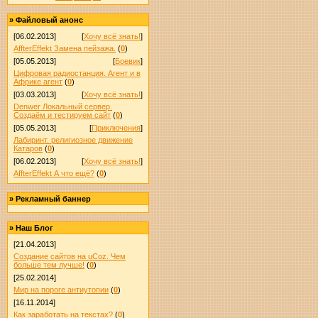
»
Файловый анонс
[06.02.2013]
[
Хочу всё знать!
]
AffterEffekt Замена пейзажа.
(
0
)
[05.05.2013]
[
Боевик
]
Цифровая радиостанция. Агент и в
Африке агент
(
0
)
[03.03.2013]
[
Хочу всё знать!
]
Denwer Локальный сервер.
Создаём и тестируем сайт
(
0
)
[05.05.2013]
[
Приключения
]
Лабиринт. религиозное движение
Катаров
(
0
)
[06.02.2013]
[
Хочу всё знать!
]
AffterEffekt А что ещё?
(
0
)
»
Рекламный баннер
»
Наш Блог
[21.04.2013]
Создание сайтов на uCoz. Чем
больше тем лучше!
(
0
)
[25.02.2014]
Мир на пороге антиутопии
(
0
)
[16.11.2014]
Как заработать на текстах?
(
0
)