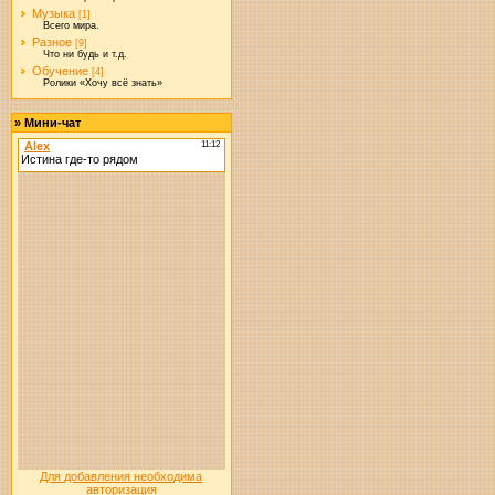
Музыка
[1]
Всего мира.
Разное
[9]
Что ни будь и т.д.
Обучение
[4]
Ролики «Хочу всё знать»
»
Мини-чат
Для добавления необходима
авторизация