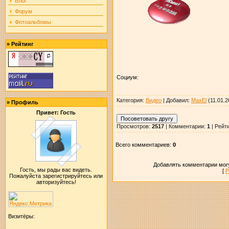
Блог
Форум
Фотоальбомы
»
Рейтинг
Социум:
Категория
:
Видео
|
Добавил
:
MaxEl
(11.01.2
»
Профиль
Привет: Гость
Просмотров
:
2517
|
Комментарии
:
1
|
Рейт
Всего комментариев
:
0
Добавлять комментарии могу
Гость, мы рады вас видеть.
[
Р
Пожалуйста зарегистрируйтесь или
авторизуйтесь!
Визитёры: