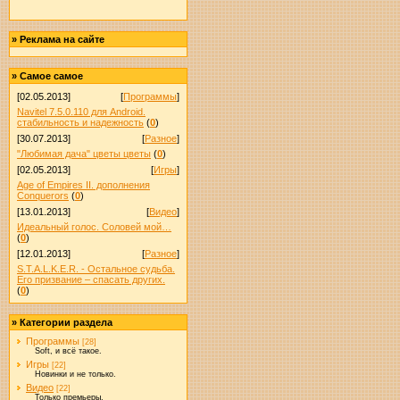
»
Реклама на сайте
»
Самое самое
[02.05.2013]
[
Программы
]
Navitel 7.5.0.110 для Android.
стабильность и надежность
(
0
)
[30.07.2013]
[
Разное
]
"Любимая дача" цветы цветы
(
0
)
[02.05.2013]
[
Игры
]
Age of Empires II. дополнения
Conquerors
(
0
)
[13.01.2013]
[
Видео
]
Идеальный голос. Соловей мой…
(
0
)
[12.01.2013]
[
Разное
]
S.T.A.L.K.E.R. - Остальное судьба.
Его призвание – спасать других.
(
0
)
»
Категории раздела
Программы
[28]
Soft, и всё такое.
Игры
[22]
Новинки и не только.
Видео
[22]
Только премьеры.