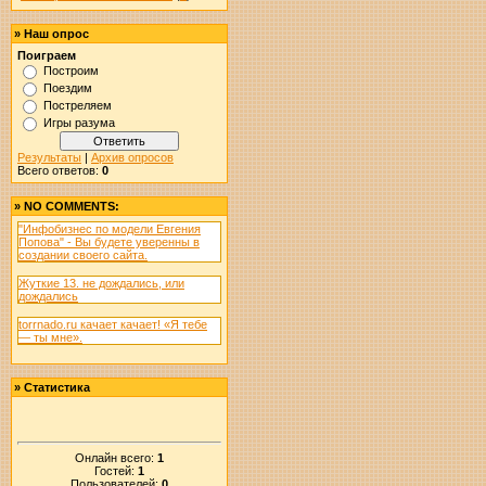
»
Наш опрос
Поиграем
Построим
Поездим
Постреляем
Игры разума
Результаты
|
Архив опросов
Всего ответов:
0
»
NO COMMENTS:
"Инфобизнес по модели Евгения
Попова" - Вы будете уверенны в
создании своего сайта.
Жуткие 13. не дождались, или
дождались
torrnado.ru качает качает! «Я тебе
— ты мне».
»
Статистика
Онлайн всего:
1
Гостей:
1
Пользователей:
0