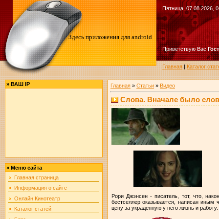
Пятница, 07.08.2026, 0
Здесь приложения для android
Приветствую Вас
Гос
Главная
|
Каталог стат
»
ВАШ IP
Главная
»
Статьи
»
Видео
Слова. Вначале было сло
»
Меню сайта
Главная страница
Информация о сайте
Рори Джэнсен - писатель, тот, что, нако
Онлайн Кинотеатр
бестселлер оказывается, написан иным 
цену за украденную у него жизнь и работу.
Каталог статей